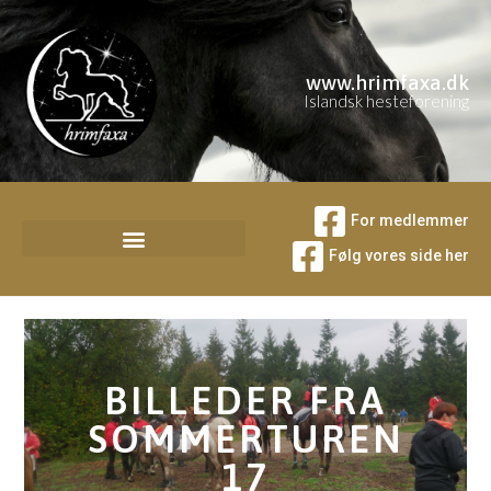
www.hrimfaxa.dk
Islandsk hesteforening
For medlemmer
Følg vores side her
BILLEDER FRA
SOMMERTUREN
17