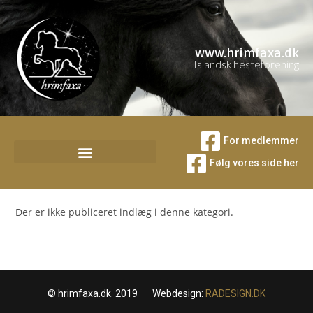
www.hrimfaxa.dk
Islandsk hesteforening
For medlemmer
Følg vores side her
Der er ikke publiceret indlæg i denne kategori.
© hrimfaxa.dk. 2019 Webdesign:
RADESIGN.DK